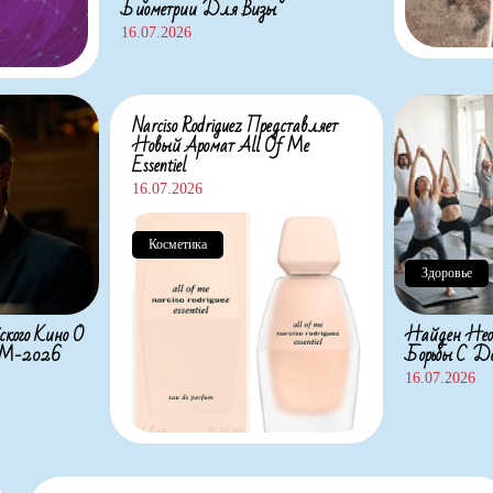
Биометрии Для Визы
16.07.2026
Narciso Rodriguez Представляет
Новый Аромат All Of Me
Essentiel
16.07.2026
Косметика
Здоровье
ского Кино О
Найден Нео
 ЧМ-2026
Борьбы С Де
16.07.2026