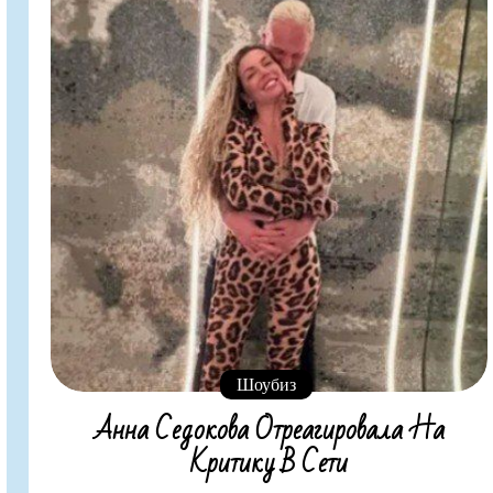
Шоубиз
Анна Седокова Отреагировала На
Критику В Сети