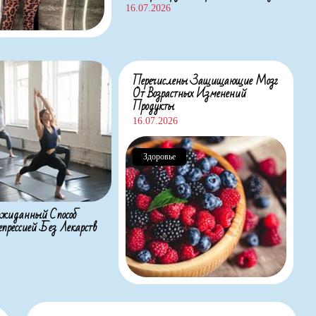
16.07.2026
Перечислены Защищающие Мозг
От Возрастных Изменений
Продукты
16.07.2026
Здоровье
жиданный Способ
прессией Без Лекарств