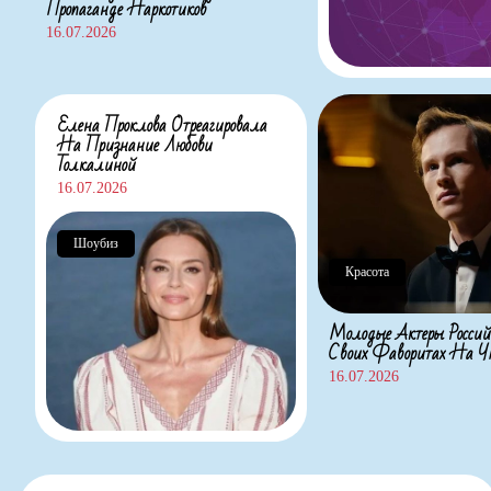
Пропаганде Наркотиков
16.07.2026
Елена Проклова Отреагировала
На Признание Любови
Толкалиной
16.07.2026
Шоубиз
Красота
Молодые Актеры Россий
Своих Фаворитах На
16.07.2026