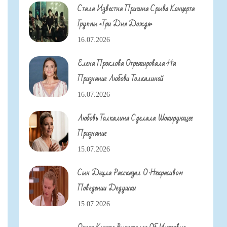
Стала Известна Причина Срыва Концерта
Группы «Три Дня Дождя»
16.07.2026
Елена Проклова Отреагировала На
Признание Любови Толкалиной
16.07.2026
Любовь Толкалина Сделала Шокирующее
Признание
15.07.2026
Сын Децла Рассказал О Некрасивом
Поведении Дедушки
15.07.2026