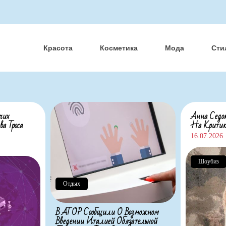
Красота
Косметика
Мода
Сти
чих
Анна Седок
а Троса
На Критик
16.07.2026
Шоубиз
Отдых
В АТОР Сообщили О Возможном
Введении Италией Обязательной