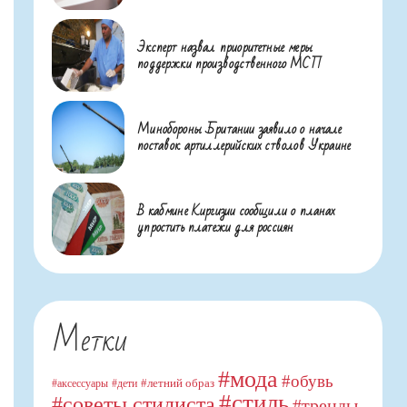
Эксперт назвал приоритетные меры
поддержки производственного МСП
Минобороны Британии заявило о начале
поставок артиллерийских стволов Украине
В кабмине Киргизии сообщили о планах
упростить платежи для россиян
Метки
#мода
#обувь
#летний образ
#аксессуары
#дети
#стиль
#советы стилиста
#тренды