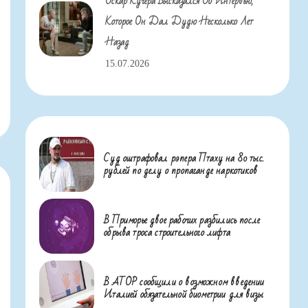
Оскар Кучера Высказался Об Интервью,
Которое Он Дал Дудю Несколько Лет
Назад
15.07.2026
Суд оштрафовал рэпера Птаху на 80 тыс.
рублей по делу о пропаганде наркотиков
В Приморье двое рабочих разбились после
обрыва троса строительного лифта
В АТОР сообщили о возможном введении
Италией обязательной биометрии для визы