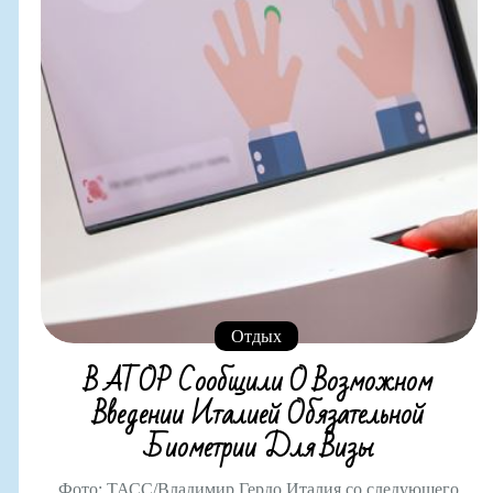
Отдых
В АТОР Сообщили О Возможном
Введении Италией Обязательной
Биометрии Для Визы
Фото: ТАСС/Владимир Гердо Италия со следующего