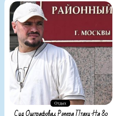
Отдых
Суд Оштрафовал Рэпера Птаху На 80