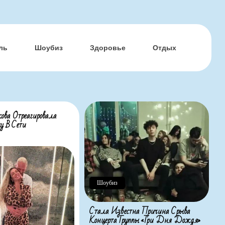
ль
Шоубиз
Здоровье
Отдых
ова Отреагировала
у В Сети
Шоубиз
Стала Известна Причина Срыва
Концерта Группы «Три Дня Дождя»