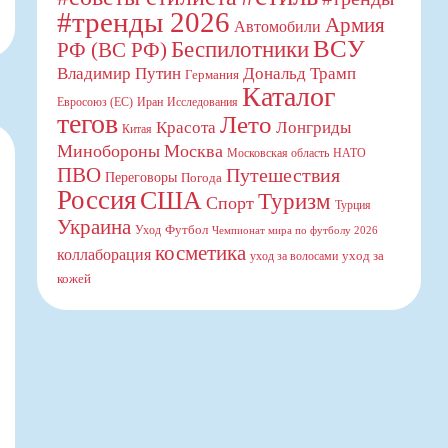
#тренды 2026
Армия
Автомобили
ВСУ
Беспилотники
РФ (ВС РФ)
Владимир Путин
Дональд Трамп
Германия
Каталог
Евросоюз (ЕС)
Иран
Исследования
тегов
Лето
Красота
Лонгриды
Китая
Минобороны
Москва
Московская область
НАТО
ПВО
Путешествия
Переговоры
Погода
Россия
США
Туризм
Спорт
Турция
Украина
Футбол
Уход
Чемпионат мира по футболу 2026
косметика
коллаборация
уход за
уход за волосами
кожей